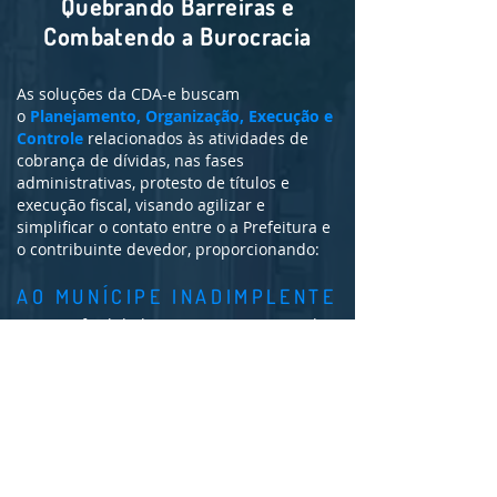
Quebrando Barreiras e
Combatendo a Burocracia
As soluções da CDA-e buscam
o
Planejamento, Organização, Execução e
Controle
relacionados às atividades de
cobrança de dívidas, nas fases
administrativas, protesto de títulos e
execução fiscal, visando agilizar e
simplificar o contato entre o a Prefeitura e
o contribuinte devedor, proporcionando:
AO MUNÍCIPE INADIMPLENTE
Maiores facilidades para o pagamento de
tributos e taxas em atraso.
PARA A PREFEITURA
Soluções ágeis no processo da cobrança e
recuperação da dívida.
Jaime Carli
é consultor de tecnologia da